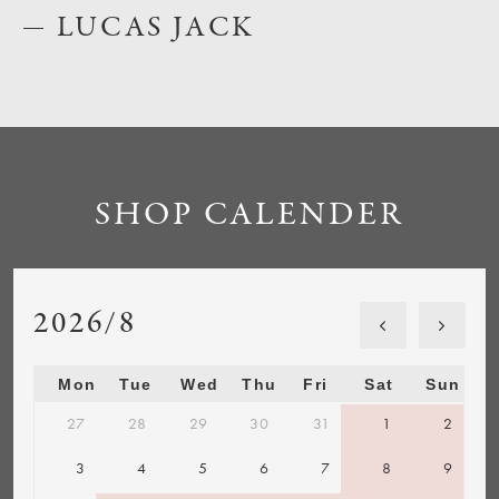
LUCAS JACK
SHOP CALENDER
2026/8
Mon
Tue
Wed
Thu
Fri
Sat
Sun
27
28
29
30
31
1
2
3
4
5
6
7
8
9