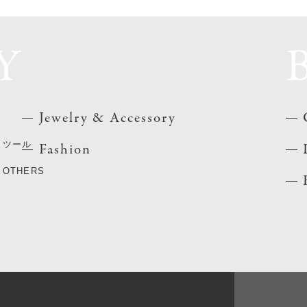
Y
Jewelry & Accessory
ツール
Fashion
OTHERS