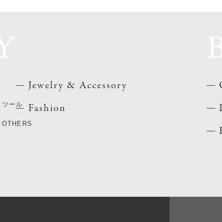
Y
Jewelry & Accessory
ツール
Fashion
OTHERS