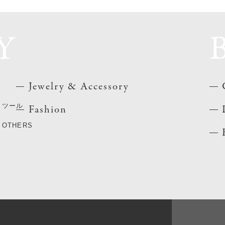
Y
Jewelry & Accessory
ツール
Fashion
OTHERS