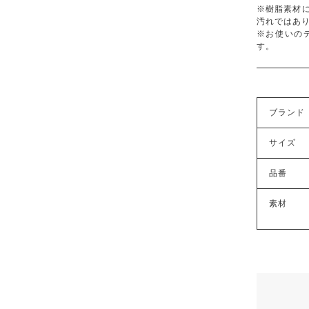
※樹脂素材
汚れではあ
※お使いの
す。
ブランド
サイズ
品番
素材