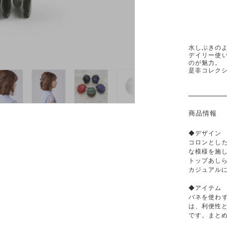
水しぶきの
デイリー使
のが魅力。
是非コレク
商品情報
◆デザイン
コロンとし
な模様を施
トップあし
カジュアル
◆アイテム
バネを使わ
は、利便性と
です。まと