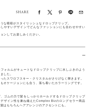
SHARE
ような模様がスタイリッシュなドロップクリップ。
いしやすいデザインでどんなファッションにも合わせやすい
ションしてお楽しみください。
たフォルムがキュートなドロップクリップに水しぶきのよう
しました。
らったスワロフスキー・クリスタルがさりげなく輝きます。
にもオケージョンにも合う、落ち着いたカラーリングです。
ず、ゴムの力で髪をしっかりホールドするドロップクリップ
デザイン性を兼ね備えたComplex Bizのロングセラー商品
め髪はもちろんヘアアレンジのアクセントにも。