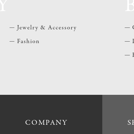
Y
Jewelry & Accessory
Fashion
COMPANY
S