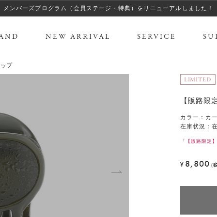
メンバーズプログラム（会員ステージ・特典）をリニューアルしました！
AND
NEW ARRIVAL
SERVICE
SU
リップ
LIMITED
【販路限定
カラー
：
カ
在庫状況：
「【販路限定】
8,800
¥
(
T