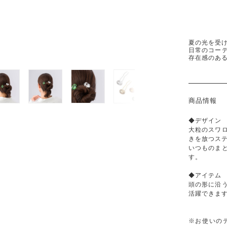
夏の光を受
日常のコー
存在感のあ
商品情報
◆デザイン
大粒のスワ
きを放つス
いつものま
す。
◆アイテム
頭の形に沿
活躍できま
※お使いの