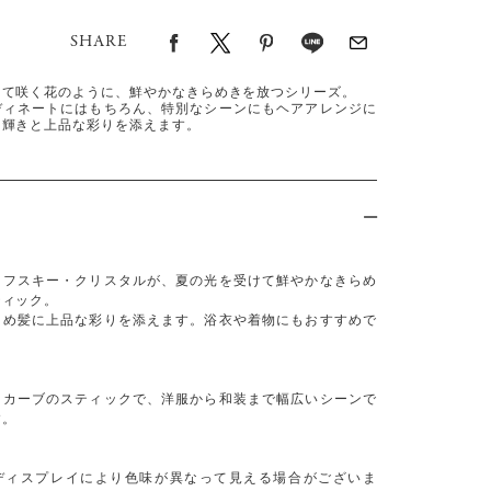
SHARE
けて咲く花のように、鮮やかなきらめきを放つシリーズ。
ディネートにはもちろん、特別なシーンにもヘアアレンジに
る輝きと上品な彩りを添えます。
ロフスキー・クリスタルが、夏の光を受けて鮮やかなきらめ
ティック。
とめ髪に上品な彩りを添えます。浴衣や着物にもおすすめで
うカーブのスティックで、洋服から和装まで幅広いシーンで
す。
ディスプレイにより色味が異なって見える場合がございま