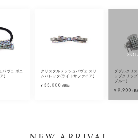
SO
ュパヴェ ポニ
クリスタルメッシュパヴェ スリ
ダブルクリス
ア)
ムバレッタ(ライトサファイア)
ップクリップ
ブルー)
33,000
¥
(税込)
9,900
¥
(税
NEW ARRIVAL