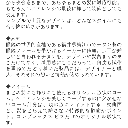
から夜会巻きまで、あらゆるまとめ髪に対応可能。
もちろんヘアアレンジの最後に挿して装飾としても
使えます。
シンプルで上質なデザインは、どんなスタイルにも
合う懐の広さがあります。
◆素材
眼鏡の世界的産地である福井県鯖江市でチタン製の
眼鏡フレームを手がけるメーカーに依頼。加工が難
しいと言われるチタンを、デザインや髪留まりの良
さだけでなく、着用感にもこだわって、何度も試作
を重ねてたどり着いた製品には、デザイナーと職
人、それぞれの想いと情熱が込められています。
◆アイテム
まとめ髪にも飾りにも使えるオリジナル形状のコー
ム。ヘアアレンジを美しくキープするのに欠かせな
いコーム部分は、頭の形にフィットする二次曲面
と、髪をとらえて離さない特徴的な櫛歯がポイン
ト。コンプレックス ビズだけのオリジナル形状で
す。