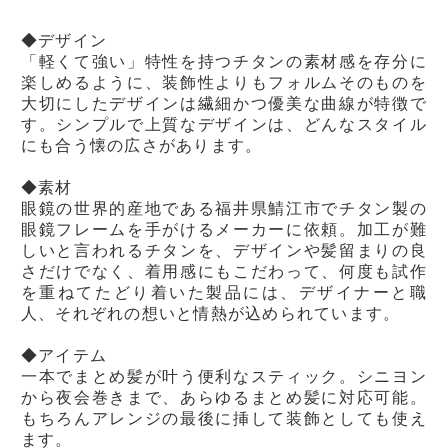
◆デザイン
「軽くて強い」特性を持つチタンの素材感を存分に
楽しめるように、装飾性よりもフォルムそのものを
大切にしたデザインは繊細かつ優美な曲線が特徴で
す。シンプルで上質なデザインは、どんなスタイル
にも合う懐の広さがあります。
◆素材
眼鏡の世界的産地である福井県鯖江市でチタン製の
眼鏡フレームを手がけるメーカーに依頼。加工が難
しいと言われるチタンを、デザインや髪留まりの良
さだけでなく、着用感にもこだわって、何度も試作
を重ねてたどり着いた製品には、デザイナーと職
人、それぞれの想いと情熱が込められています。
◆アイテム
一本でまとめ髪が叶う便利なスティック。シニヨン
から夜会巻きまで、あらゆるまとめ髪に対応可能。
もちろんアレンジの最後に挿して装飾としても使え
ます。