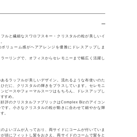
ッフルと繊細なスワロフスキー・クリスタルの粒が美しいイ
ム。
のボリューム感がヘアアレンジを優雅にドレスアップしま
カラーリングで、オフィスからセレモニーまで幅広く活躍し
のあるラッフルが美しいデザイン。流れるような布使いのた
たひだに、クリスタルの輝きをプラスしています。セレモニ
ワンピースやフォーマルスーツはもちろん、ドレスアップし
おすすめ。
好評のクリスタルファブリックはComplex Bizのアイコン
つです。小さなクリスタルの粒が動きに合わせて細やかな輝
ます。
性のよいゴムが入っており、両サイドにコームが付いていま
分が頭にフィットし髪をおさえ、両サイドのコームで髪をと