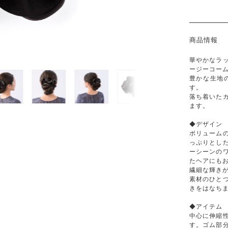
商品情報
華やかなラ
ージーコー
豊かな生地
す。
落ち着いた
ます。
◆デザイン
ボリューム
っぷりとし
ーシーンの
たヘアにも
繊細な輝きが
素材のひと
きをはなち
◆アイテム
中心に伸縮
す。ゴム部