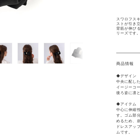
スワロフス
ストが引き
背筋が伸び
リーズです
商品情報
◆デザイン
中央に配し
イージーコ
後ろ姿に凛
◆アイテム
中心に伸縮
す。ゴム部
めるため、
ドレスアッ
ムです。