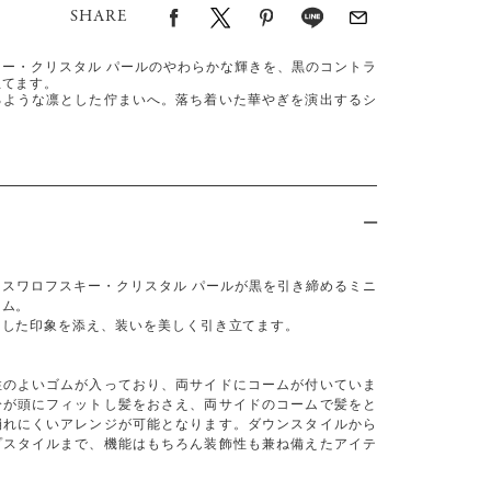
SHARE
キー・クリスタル パールのやわらかな輝きを、黒のコントラ
立てます。
るような凛とした佇まいへ。落ち着いた華やぎを演出するシ
。
たスワロフスキー・クリスタル パールが黒を引き締めるミニ
ーム。
とした印象を添え、装いを美しく引き立てます。
性のよいゴムが入っており、両サイドにコームが付いていま
分が頭にフィットし髪をおさえ、両サイドのコームで髪をと
崩れにくいアレンジが可能となります。ダウンスタイルから
プスタイルまで、機能はもちろん装飾性も兼ね備えたアイテ