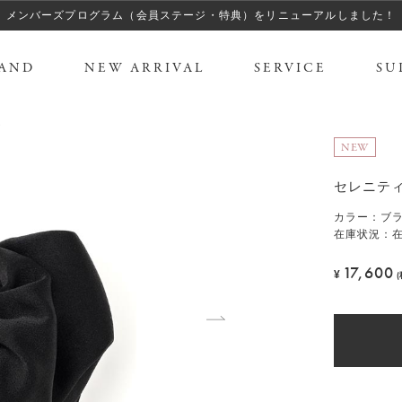
メンバーズプログラム（会員ステージ・特典）をリニューアルしました！
AND
NEW ARRIVAL
SERVICE
SU
ム
NEW
セレニティ
カラー
：
ブ
在庫状況：
17,600
¥