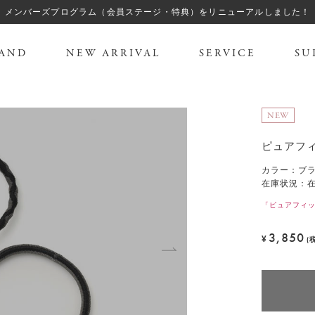
メンバーズプログラム（会員ステージ・特典）をリニューアルしました！
AND
NEW ARRIVAL
SERVICE
SU
NEW
ピュアフィ
カラー
：
ブ
在庫状況：
「ピュアフィッ
3,850
¥
(
T