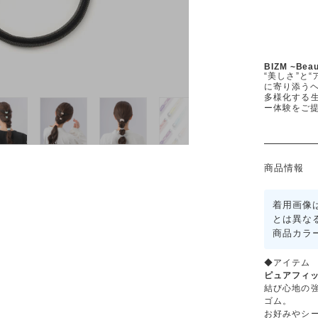
BIZM ~Bea
“美しさ”と
に寄り添うヘ
多様化する
ー体験をご
商品情報
着用画像
とは異な
商品カラ
◆アイテム
ピュアフィッ
結び心地の
ゴム。
お好みやシ