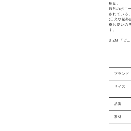
用意。
通常のポニ
されている
(日光や紫外
※お使いの
す。
BIZM 『
ブランド
サイズ
品番
素材