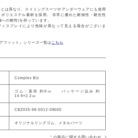
ーとは異なり、スイミングスーツやアンダーウェアにも使用
、ポリエステル素材を採用。 非常に優れた耐候性・耐光性
線への耐性)を持っています。
ディスプレイにより色味が異なって見える場合がございま
ピュアフィット』シリーズ一覧は
こちら
Complex Biz
ゴム：直径 約6㎝ パッケージ込み 約
14.9×2.2㎝
CBZ035-98-0012-09000
オリジナルリングゴム、メタルパーツ
この商品に関する問い合わせ