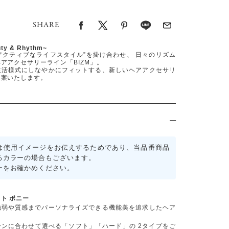
SHARE
uty & Rhythm~
“アクティブなライフスタイル”を掛け合わせ、 日々のリズム
アアクセサリーライン「BIZM」。
生活様式にしなやかにフィットする、新しいヘアアクセサリ
提案いたします。
は使用イメージをお伝えするためであり、当品番商品
るカラーの場合もございます。
ーをお確かめください。
ト ポニー
強弱や質感までパーソナライズできる機能美を追求したヘア
ーンに合わせて選べる「ソフト」「ハード」の 2タイプをご