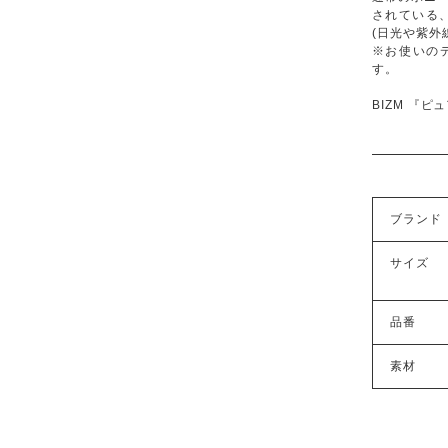
されている
(日光や紫外
※お使いの
す。
BIZM 『
ブランド
サイズ
品番
素材