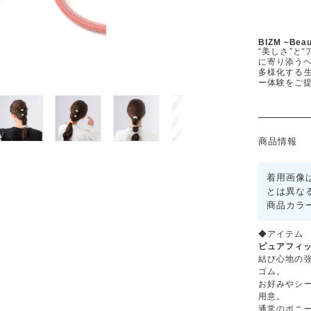
BIZM ~Bea
“美しさ”と
に寄り添うヘ
多様化する
ー体験をご
商品情報
着用画像
とは異な
商品カラ
◆アイテム
ピュアフィッ
結び心地の
ゴム。
お好みやシ
用意。
通常のポニ