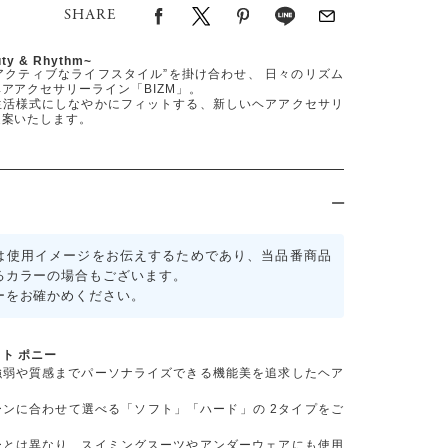
SHARE
uty & Rhythm~
“アクティブなライフスタイル”を掛け合わせ、 日々のリズム
アアクセサリーライン「BIZM」。
生活様式にしなやかにフィットする、新しいヘアアクセサリ
提案いたします。
は使用イメージをお伝えするためであり、当品番商品
るカラーの場合もございます。
ーをお確かめください。
ト ポニー
強弱や質感までパーソナライズできる機能美を追求したヘア
ーンに合わせて選べる「ソフト」「ハード」の 2タイプをご
ーとは異なり、スイミングスーツやアンダーウェアにも使用