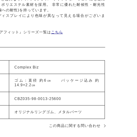
、ポリエステル素材を採用。 非常に優れた耐候性・耐光性
線への耐性)を持っています。
ディスプレイにより色味が異なって見える場合がございま
ピュアフィット』シリーズ一覧は
こちら
Complex Biz
ゴム：直径 約6㎝ パッケージ込み 約
14.9×2.2㎝
CBZ035-98-0013-25600
オリジナルリングゴム、メタルパーツ
この商品に関する問い合わせ