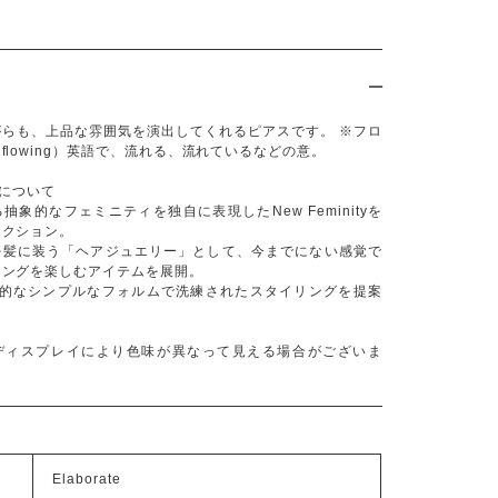
がらも、上品な雰囲気を演出してくれるピアスです。 ※フロ
flowing）英語で、流れる、流れているなどの意。
teについて
抽象的なフェミニティを独自に表現したNew Feminityを
レクション。
を髪に装う「ヘアジュエリー」として、今までにない感覚で
リングを楽しむアイテムを展開。
機的なシンプルなフォルムで洗練されたスタイリングを提案
ディスプレイにより色味が異なって見える場合がございま
Elaborate