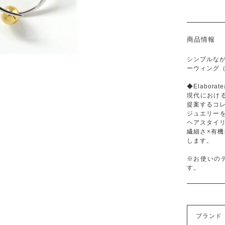
商品情報
シンプルな
ーウィング（
◆Elabora
現代における
提案するコ
ジュエリー
ヘアスタイ
繊細さ×有
します。
※お使いの
す。
ブランド