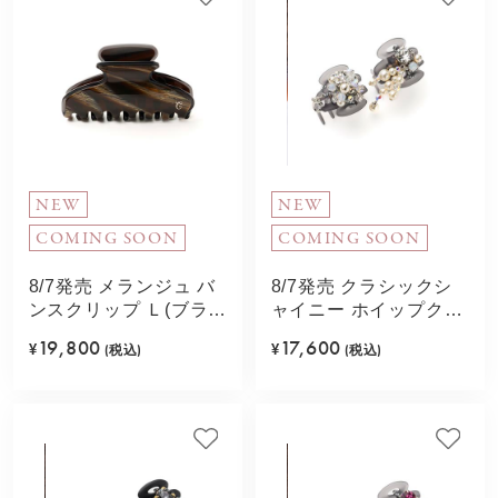
NEW
NEW
COMING SOON
COMING SOON
8/7発売 メランジュ バ
8/7発売 クラシックシ
ンスクリップ Ｌ(ブラウ
ャイニー ホイップクリ
ンミックス)
ップ2個セット(ホワイ
19,800
17,600
¥
(税込)
¥
(税込)
ト)