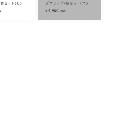
2個セット(モンタ
プクリップ2個セット(ブラッ
クミックス)
9,900
¥
)
(税込)