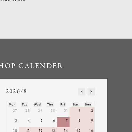
HOP CALENDER
2026/8
Mon
Tue
Wed
Thu
Fri
Sat
Sun
27
28
29
30
31
1
2
3
4
5
6
7
8
9
10
11
12
13
14
15
16