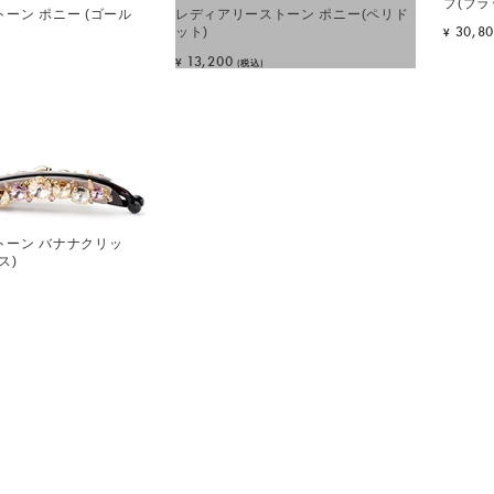
プ(ブラ
ーン ポニー (ゴール
レディアリーストーン ポニー(ペリド
30,8
ット)
¥
13,200
¥
(税込)
トーン バナナクリッ
ス)