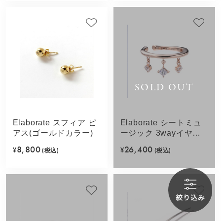
SOLD OUT
Elaborate スフィア ピ
Elaborate シートミュ
アス(ゴールドカラー)
ージック 3wayイヤカ
フ(ピンクゴールドカラ
8,800
26,400
¥
(税込)
¥
(税込)
ー)