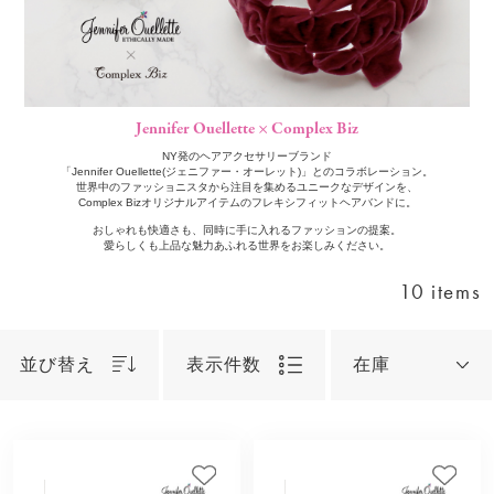
Jennifer Ouellette × Complex Biz
NY発のヘアアクセサリーブランド
「Jennifer Ouellette(ジェニファー・オーレット)」とのコラボレーション。
世界中のファッショニスタから注目を集めるユニークなデザインを、
Complex Bizオリジナルアイテムのフレキシフィットヘアバンドに。
おしゃれも快適さも、同時に手に入れるファッションの提案。
愛らしくも上品な魅力あふれる世界をお楽しみください。
10 items
並び替え
表示件数
在庫