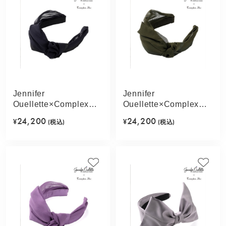
Jennifer
Jennifer
Ouellette×Complex
Ouellette×Complex
Biz ドレープシフォン
Biz ドレープシフォン
24,200
24,200
¥
(税込)
¥
(税込)
フレキシフィットヘア
フレキシフィットヘア
バンド(ブラック)
バンド(オリーブ)