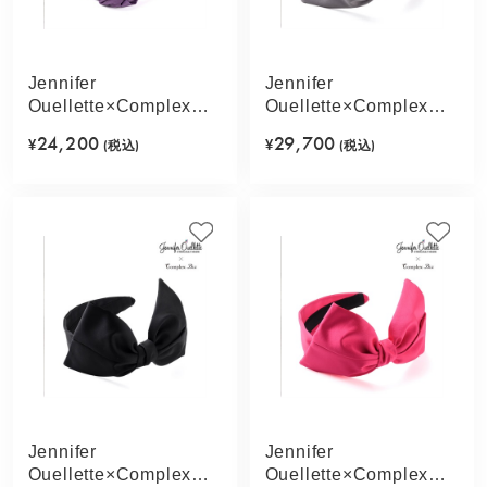
Jennifer
Jennifer
Ouellette×Complex
Ouellette×Complex
Biz ドレープシフォン
Biz リボンボウヘッド
24,200
29,700
¥
(税込)
¥
(税込)
フレキシフィットヘア
ピース フレキシフィッ
バンド(アンティークパ
トヘアバンド(ライトグ
ープル)
レー)
Jennifer
Jennifer
Ouellette×Complex
Ouellette×Complex