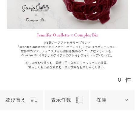
Jennifer Ouellette × Complex Biz
NY発のヘアアクセサリーブランド
「Jennifer Ouellette(ジェニファー・オーレット)」とのコラボレーション。
世界中のファッショニスタから注目を集めるユニークなデザインを、
Complex Bizオリジナルアイテムのフレキシフィットヘアバンドに。
おしゃれも快適さも、同時に手に入れるファッションの提案。
愛らしくも上品な魅力あふれる世界をお楽しみください。
0
件
並び替え
表示件数
在庫