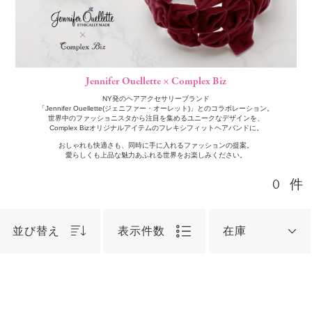
Jennifer Ouellette × Complex Biz
NY発のヘアアクセサリーブランド
「Jennifer Ouellette(ジェニファー・オーレット)」とのコラボレーション。
世界中のファッショニスタから注目を集めるユニークなデザインを、
Complex Bizオリジナルアイテムのフレキシフィットヘアバンドに。
おしゃれも快適さも、同時に手に入れるファッションの提案。
愛らしくも上品な魅力あふれる世界をお楽しみください。
0
件
並び替え
表示件数
在庫