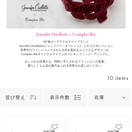
Jennifer Ouellette × Complex Biz
NY発のヘアアクセサリーブランド
「Jennifer Ouellette(ジェニファー・オーレット)」とのコラボレーション。
世界中のファッショニスタから注目を集めるユニークなデザインを、
Complex Bizオリジナルアイテムのフレキシフィットヘアバンドに。
おしゃれも快適さも、同時に手に入れるファッションの提案。
愛らしくも上品な魅力あふれる世界をお楽しみください。
10 items
並び替え
表示件数
在庫