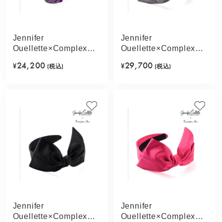
Jennifer
Jennifer
Ouellette×Complex
Ouellette×Complex
Biz ドレープシフォン
Biz リボンボウヘッド
24,200
29,700
¥
(税込)
¥
(税込)
フレキシフィットヘア
ピース フレキシフィッ
バンド(アンティークパ
トヘアバンド(ライトグ
ープル)
レー)
Jennifer
Jennifer
Ouellette×Complex
Ouellette×Complex