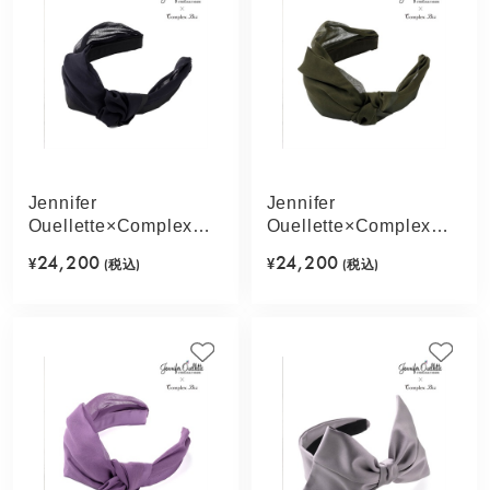
Jennifer
Jennifer
Ouellette×Complex
Ouellette×Complex
Biz ドレープシフォン
Biz ドレープシフォン
24,200
24,200
¥
(税込)
¥
(税込)
フレキシフィットヘア
フレキシフィットヘア
バンド(ブラック)
バンド(オリーブ)