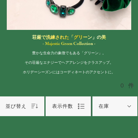
荘厳で洗練された「グリーン」の美
- Majestic Green Collection -
豊かな生命力の象徴でもある「グリーン」。
その荘厳なエナジーでヘアアレンジをクラスアップ。
ホリデーシーズンにはコーディネートのアクセントに。
0
件
並び替え
表示件数
在庫