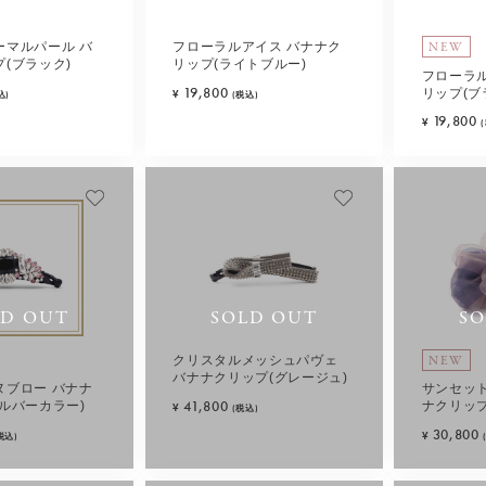
NEW
ーマルパール バ
フローラルアイス バナナク
(ブラック)
リップ(ライトブルー)
フローラ
19,800
リップ(ブ
¥
込)
(税込)
19,800
¥
LD OUT
SOLD OUT
SO
NEW
クリスタルメッシュパヴェ
バナナクリップ(グレージュ)
ヌブロー バナナ
サンセッ
41,800
ルバーカラー)
ナクリップ
¥
(税込)
30,800
¥
税込)