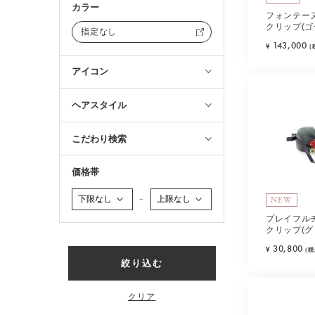
カラー
フォンテー
クリップ(ゴ
指定なし
143,000
¥
(
アイコン
ヘアスタイル
こだわり検索
価格帯
NEW
～
プレイフル
クリップ(グ
30,800
¥
(税
絞り込む
クリア