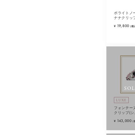
ポライトノ
ナナクリップ
19,800
¥
(税
SO
LUXE
フォンテー
クリップ(シ
143,000
¥
(