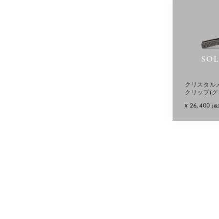
SO
クリスタル
クリップ(グ
26,400
¥
(税