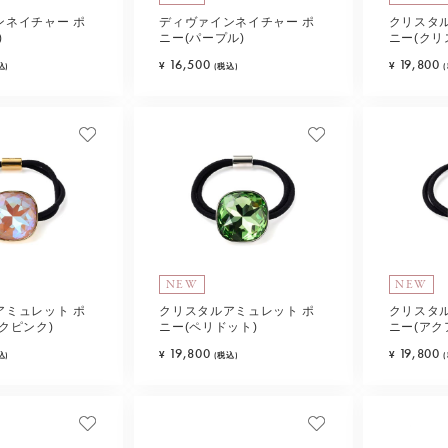
ンネイチャー ポ
ディヴァインネイチャー ポ
クリスタ
)
ニー(パープル)
ニー(クリ
16,500
19,800
¥
¥
込)
(税込)
NEW
NEW
アミュレット ポ
クリスタルアミュレット ポ
クリスタ
クピンク)
ニー(ペリドット)
ニー(アク
19,800
19,800
¥
¥
込)
(税込)