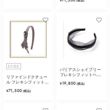
¥
(税込)
LUXE
バリアスシェイプリー
フレキシフィットヘア
リファインドクチュー
バンド(ブラック)
ル フレキシフィットヘ
19,800
¥
(税込)
アバンド(ピンクベージ
71,500
¥
(税込)
ュ)