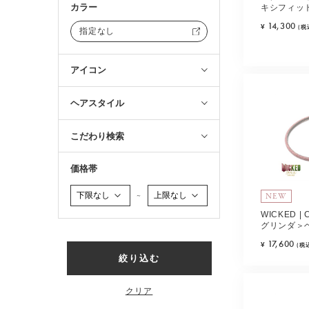
カラー
キシフィッ
ラック)
14,300
¥
(税
指定なし
アイコン
ヘアスタイル
こだわり検索
価格帯
NEW
～
WICKED | 
グリンダ＞
ク)
17,600
¥
(税
絞り込む
クリア