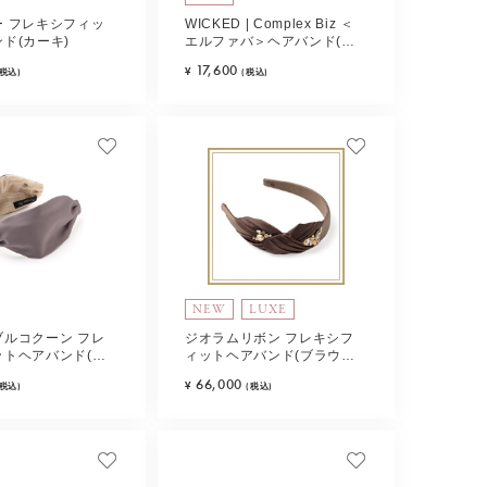
ー フレキシフィッ
WICKED | Complex Biz ＜
ド(カーキ)
エルファバ＞ヘアバンド(ブ
ラック)
17,600
¥
(税込)
(税込)
NEW
LUXE
ブルコクーン フレ
ジオラムリボン フレキシフ
ットヘアバンド(モ
ィットヘアバンド(ブラウン
ミックス)
66,000
¥
(税込)
(税込)