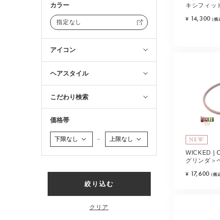
カラー
キシフィッ
ラック)
14,300
¥
(税
指定なし
アイコン
ヘアスタイル
こだわり検索
価格帯
NEW
～
WICKED | 
グリンダ＞
ク)
17,600
¥
(税
絞り込む
クリア