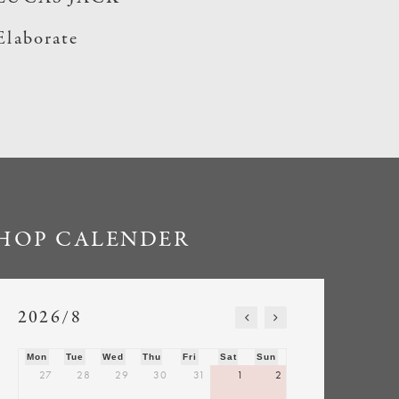
Elaborate
HOP CALENDER
2026/8
Mon
Tue
Wed
Thu
Fri
Sat
Sun
27
28
29
30
31
1
2