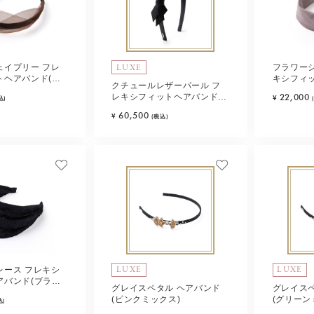
LUXE
ェイプリー フレ
フラワー
トヘアバンド(ブ
キシフィ
クチュールレザーパール フ
ンクベージ
22,000
レキシフィットヘアバンド
¥
込)
(ブラック)
60,500
¥
(税込)
LUXE
LUXE
レース フレキシ
アバンド(ブラッ
グレイスペタル ヘアバンド
グレイス
(ピンクミックス)
(グリーン
込)