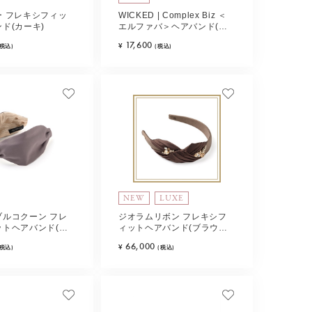
ー フレキシフィッ
WICKED | Complex Biz ＜
ド(カーキ)
エルファバ＞ヘアバンド(ブ
ラック)
17,600
¥
(税込)
(税込)
NEW
LUXE
ブルコクーン フレ
ジオラムリボン フレキシフ
ットヘアバンド(モ
ィットヘアバンド(ブラウン
ミックス)
66,000
¥
(税込)
(税込)