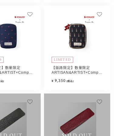
D
LIMITED
定】数量限定
【販路限定】数量限定
&ARTIST×Complex
ARTISAN&ARTIST×Complex
アジュエリーポーチ(ネ
Biz ヘアジュエリーポーチ(ブ
9,350
¥
税込)
(税込)
クス)
ラックミックス)
LD OUT
SOLD OUT