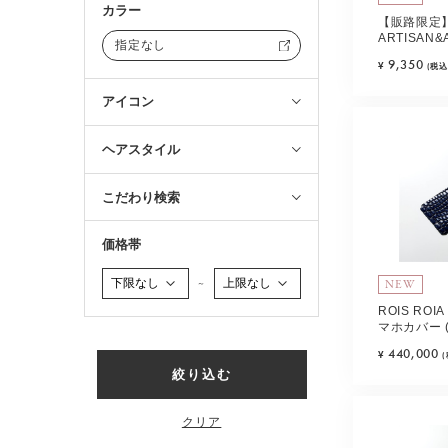
カラー
【販路限定
ARTISAN&
指定なし
Biz ヘア
9,350
¥
(税込
ルチ)
アイコン
ヘアスタイル
こだわり検索
価格帯
NEW
～
ROIS RO
マホカバー 
ール) Type-
440,000
¥
絞り込む
クリア