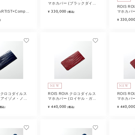
マホカバー (ブラックダイヤ
】
ROIS R
モンド)
330,000
ARTIST×Complex
マホカバー
¥
(税込)
ジュエリーポーチ(マ
イン・クォ
330,00
¥
)
NEW
NEW
IA クロコダイルス
ROIS ROIA クロコダイルス
ROIS R
(アイゾメ・ノワ
マホカバー (ロイヤル・ガー
マホカバー
B
ネット) Type-A
ネット) Ty
440,000
440,00
¥
¥
(税込)
(税込)