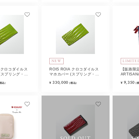
NEW
LIMITE
IA クロコダイルス
ROIS ROIA クロコダイルス
【販路限
(スプリング・ペ
マホカバー (スプリング・ペ
ARTISAN
pe-A
リドット) Type-B
Biz ヘ
330,000
9,350
¥
¥
(税込)
(税込)
(
イビーミッ
SOLD OUT
SO