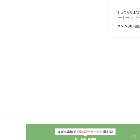
LUCAS J
ートーン イ
クミックス)
9,900
¥
(税込