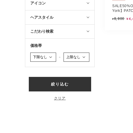
アイコン
SALE50%O
York】PAT
STOLE(CO
ヘアスタイル
8,800
4,
¥
¥
こだわり検索
価格帯
～
絞り込む
クリア