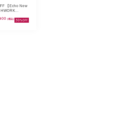
FF 【Echo New
CHWORK
RAL)
400
(税込)
50
%OFF