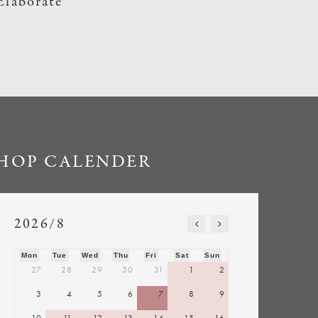
Elaborate
HOP CALENDER
2026/8
Mon
Tue
Wed
Thu
Fri
Sat
Sun
27
28
29
30
31
1
2
3
4
5
6
7
8
9