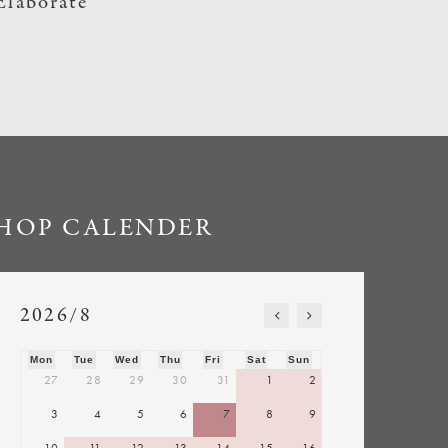
Elaborate
HOP CALENDER
2026/8
Mon
Tue
Wed
Thu
Fri
Sat
Sun
27
28
29
30
31
1
2
3
4
5
6
7
8
9