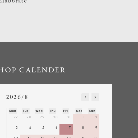
Elaborate
HOP CALENDER
2026/8
Mon
Tue
Wed
Thu
Fri
Sat
Sun
27
28
29
30
31
1
2
3
4
5
6
7
8
9