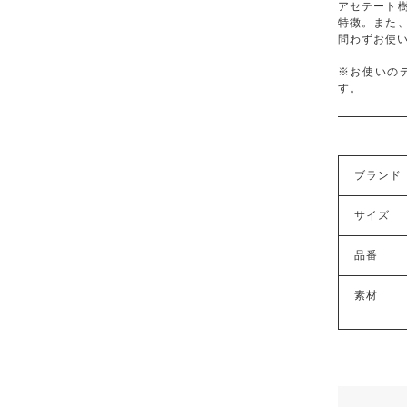
アセテート
特徴。また
問わずお使
※お使いの
す。
ブランド
サイズ
品番
素材