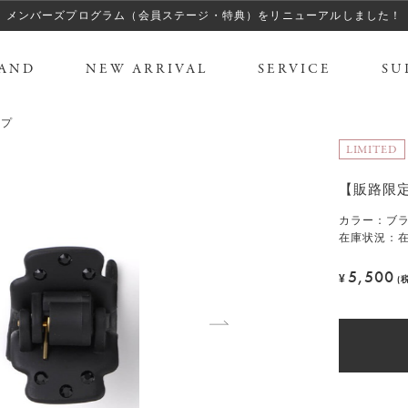
メンバーズプログラム（会員ステージ・特典）をリニューアルしました！
AND
NEW ARRIVAL
SERVICE
SU
ップ
LIMITED
【販路限定
カラー
：
ブ
在庫状況：
5,500
¥
(