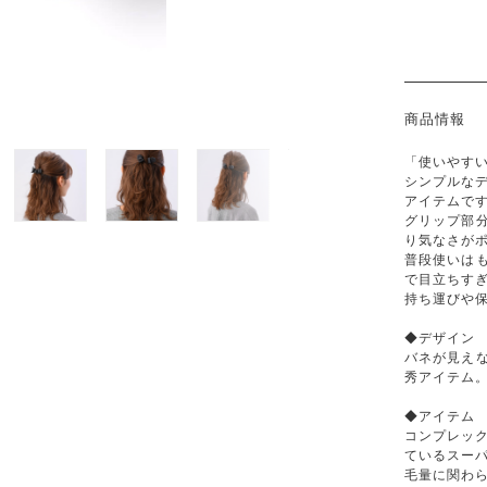
商品情報
「使いやす
シンプルな
アイテムで
グリップ部
り気なさが
普段使いは
で目立ちす
持ち運びや保
◆デザイン
バネが見え
秀アイテム
◆アイテム
コンプレッ
ているスー
毛量に関わ