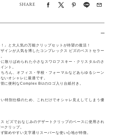
SHARE
い！」と大人気の万能クリップセットが待望の復活！
デザインが人気を博したコンプレックス ビズのベストセラー
す。
分に散りばめられた小さなスワロフスキー・クリスタルのさ
ポイント。
もちろん、オフィス・学校・フォーマルなどあらゆるシーン
ぎないオシャレに最適です。
管に便利なComplex Bizのロゴ入り台紙付き。
ない特別仕様のため、これだけでオシャレ見えしてしまう優
。
クス ビズでおなじみのデザートクリップのベースに使用され
パークリップ。
らず留めやすい文字通りスーパーな使い心地が特徴。