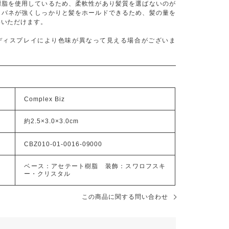
樹脂を使用しているため、柔軟性があり髪質を選ばないのが
、バネが強くしっかりと髪をホールドできるため、髪の量を
いいただけます。
ディスプレイにより色味が異なって見える場合がございま
Complex Biz
約2.5×3.0×3.0cm
CBZ010-01-0016-09000
ベース：アセテート樹脂 装飾：スワロフスキ
ー・クリスタル
この商品に関する問い合わせ