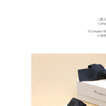
ご購
Com
※Comple
※有