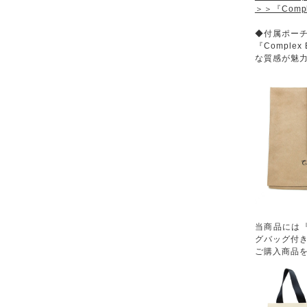
＞＞『Comp
◆付属ポー
『Comple
な質感が魅
当商品には『C
グバッグ付き
ご購入商品