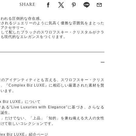
SHARE
奪われる圧倒的な存在感。
愛されるジュエリーのように気高く優雅な雰囲気をまとった
アアクセサリー。
として配したブラックのスワロフスキー・クリスタルがクラ
にも現代的なエレガンスをつくります。
x Bizのアイデンティティとも言える、スワロフスキー・クリス
『Complex Biz LUXE』に相応しい厳選された素材を贅
ています。
x Biz LUXE』について
“Live Luxuries with Elegance”に基づき、さらなる
て誕生。
さ」だけでない、「上品」「知的」を兼ね備える大人の女性
つけて欲しいコレクションです。
ex Biz LUXE』紹介ページ