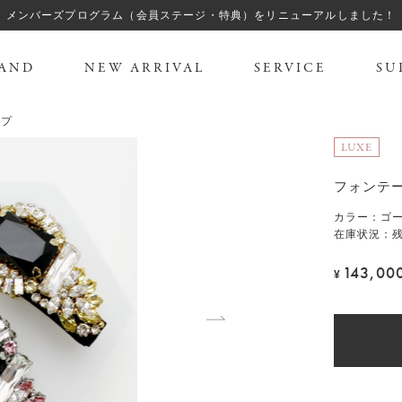
メンバーズプログラム（会員ステージ・特典）をリニューアルしました！
AND
NEW ARRIVAL
SERVICE
SU
ップ
LUXE
フォンテー
カラー
：
ゴ
在庫状況：残
143,00
¥