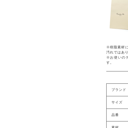
※樹脂素材
汚れではあ
※お使いの
す。
ブランド
サイズ
品番
素材