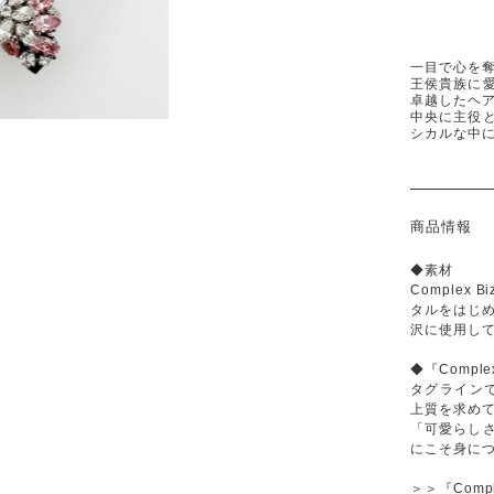
一目で心を
王侯貴族に
卓越したヘ
中央に主役
シカルな中
商品情報
◆素材
Comple
タルをはじめ、
沢に使用し
◆『Comple
タグラインである
上質を求め
「可愛らし
にこそ身に
＞＞『Compl