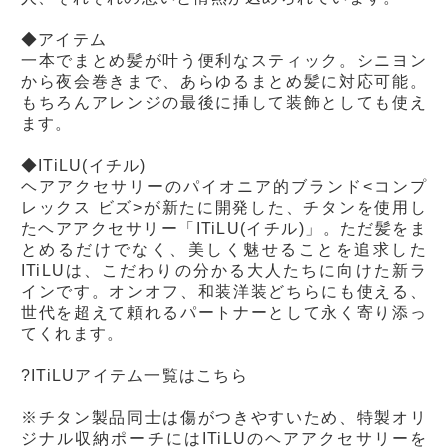
◆アイテム
一本でまとめ髪が叶う便利なスティック。シニヨン
から夜会巻きまで、あらゆるまとめ髪に対応可能。
もちろんアレンジの最後に挿して装飾としても使え
ます。
◆ITiLU(イチル)
ヘアアクセサリーのパイオニア的ブランド<コンプ
レックス ビズ>が新たに開発した、チタンを使用し
たヘアアクセサリー「ITiLU(イチル)」。ただ髪をま
とめるだけでなく、美しく魅せることを追求した
ITiLUは、こだわりの分かる大人たちに向けた新ラ
インです。オンオフ、和装洋装どちらにも使える、
世代を超えて頼れるパートナーとして永く寄り添っ
てくれます。
?ITiLUアイテム一覧はこちら
※チタン製品同士は傷がつきやすいため、特製オリ
ジナル収納ポーチにはITiLUのヘアアクセサリーを