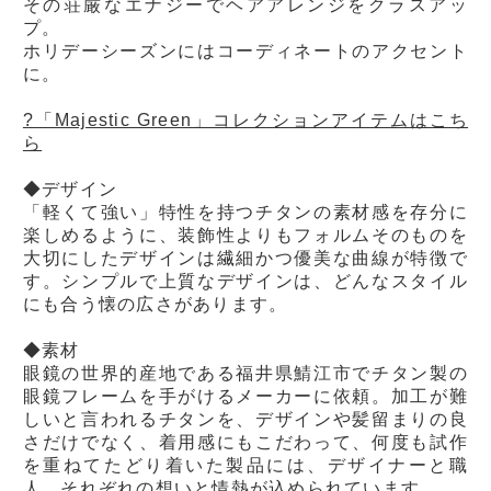
その荘厳なエナジーでヘアアレンジをクラスアッ
プ。
ホリデーシーズンにはコーディネートのアクセント
に。
?「Majestic Green」コレクションアイテムはこち
ら
◆デザイン
「軽くて強い」特性を持つチタンの素材感を存分に
楽しめるように、装飾性よりもフォルムそのものを
大切にしたデザインは繊細かつ優美な曲線が特徴で
す。シンプルで上質なデザインは、どんなスタイル
にも合う懐の広さがあります。
◆素材
眼鏡の世界的産地である福井県鯖江市でチタン製の
眼鏡フレームを手がけるメーカーに依頼。加工が難
しいと言われるチタンを、デザインや髪留まりの良
さだけでなく、着用感にもこだわって、何度も試作
を重ねてたどり着いた製品には、デザイナーと職
人、それぞれの想いと情熱が込められています。