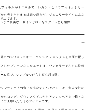
たフォルムがミニマルでエレガントな「ラフィネ」シリー
度から光をとらえる繊細な輝きが、ジュエリーライクにあな
引き上げます。
シュかつ優美なデザインが様々なスタイルと好相性。
が魅力のスワロフスキー・クリスタル ロックスを全面に配し
落としたプレーンなシルエットは、ワンカラーでさらに洗練
に。
ューム感で、シンプルながらも存在感抜群。
でワンランク上の装いが完成するヘアバンドは、大人女性の
アからロング、ダウンスタイルからアレンジヘアまで様々な
ルにご使用いただけるアイテムです。
ディスプレイにより色味が異なって見える場合がございま