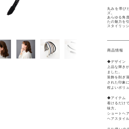
丸みを帯び
ズ。
あらゆる角
たの魅力を
スタイリッ
商品情報
◆デザイン
上品な輝き
ました。
装飾を削ぎ
された印象
程よいボリ
◆アイテム
着けるだけ
味方。
ショートヘ
ヘアスタイ
※お使いの