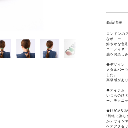
商品情報
ロンドンのア
なポニー。
鮮やかな色
コーディネ
感をお楽し
◆デザイン
メタルパー
した。
高級感があ
◆アイテム
いつものひ
ー。テクニ
◆LUCAS 
“気軽に楽しめ
がデザインす
ヘアアクセ