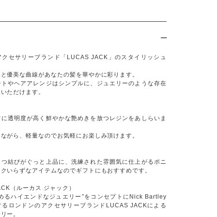
クセサリーブランド「LUCAS JACK」のスタイリッシュ
彩と優美な曲線があなたの髪を華やかに彩ります。
ートやヘアアレンジはシンプルに、ジュエリーのような存在
みいただけます。
ツに透明度が高く鮮やかな艶めきを放つレジンをあしらいま
りながら、軽量なのでお気軽にお楽しみ頂けます。
とつ結びがぐっと上品に、洗練された雰囲気に仕上がるポニ
ックいらずなアイテムなのでギフトにもおすすめです。
JACK（ルーカス ジャック）
るハイエンドなジュエリー”をコンセプトにNick Bartley
るロンドンのアクセサリーブランドLUCAS JACKによる
サリー。