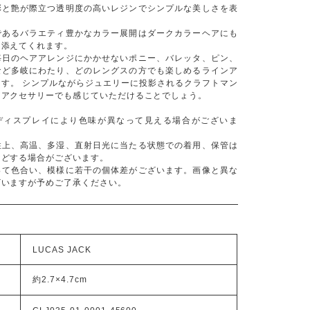
彩と艶が際立つ透明度の高いレジンでシンプルな美しさを表
であるバラエティ豊かなカラー展開はダークカラーヘアにも
を添えてくれます。
毎日のヘアアレンジにかかせないポニー、バレッタ、ピン、
など多岐にわたり、どのレングスの方でも楽しめるラインア
ます。 シンプルながらジュエリーに投影されるクラフトマン
アアクセサリーでも感じていただけることでしょう。
ディスプレイにより色味が異なって見える場合がございま
性上、高温、多湿、直射日光に当たる状態での着用、保管は
などする場合がございます。
って色合い、模様に若干の個体差がございます。画像と異な
ざいますが予めご了承ください。
LUCAS JACK
約2.7×4.7cm