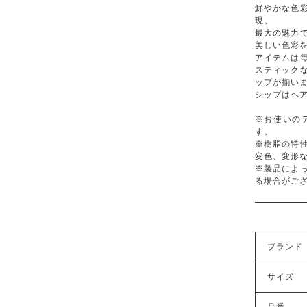
鮮やかな色
現。
最大の魅力
美しい色彩
アイテムは
スティック
ップが揃い
シップはヘ
※お使いの
す。
※樹脂の特
変色、変形
※製品によ
る場合がご
ブランド
サイズ
品番