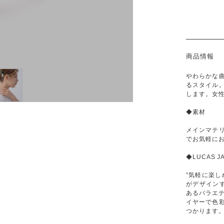
商品情報
やわらかな
るスタイル
します。女
◆素材
メインマテ
でお気軽に
◆LUCAS 
“気軽に楽しめ
がデザインす
あるバラエ
イヤーで色
つかります