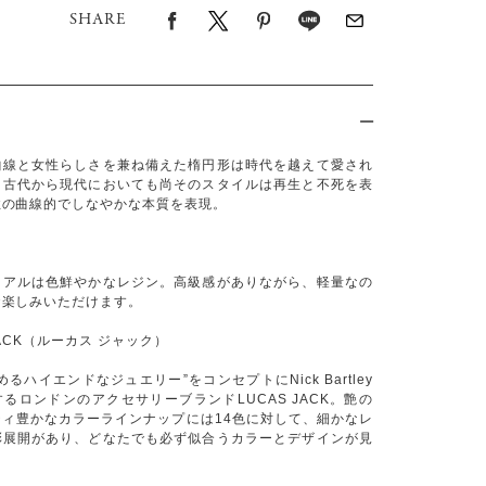
SHARE
曲線と女性らしさを兼ね備えた楕円形は時代を越えて愛され
。古代から現代においても尚そのスタイルは再生と不死を表
性の曲線的でしなやかな本質を表現。
リアルは色鮮やかなレジン。高級感がありながら、軽量なの
お楽しみいただけます。
JACK（ルーカス ジャック）
るハイエンドなジュエリー”をコンセプトにNick Bartley
るロンドンのアクセサリーブランドLUCAS JACK。艶の
ティ豊かなカラーラインナップには14色に対して、細かなレ
彩展開があり、どなたでも必ず似合うカラーとデザインが見
。