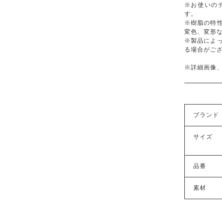
※お使いの
す。
※樹脂の特
変色、変形
※製品によ
る場合がご
※詳細画像
ブランド
サイズ
品番
素材