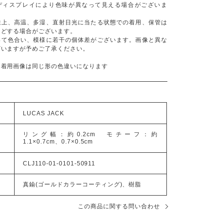
ディスプレイにより色味が異なって見える場合がございま
性上、高温、多湿、直射日光に当たる状態での着用、保管は
などする場合がございます。
って色合い、模様に若干の個体差がございます。画像と異な
ざいますが予めご了承ください。
、着用画像は同じ形の色違いになります
LUCAS JACK
リング幅：約0.2cm モチーフ：約
1.1×0.7cm、0.7×0.5cm
CLJ110-01-0101-50911
真鍮(ゴールドカラーコーティング)、樹脂
この商品に関する問い合わせ