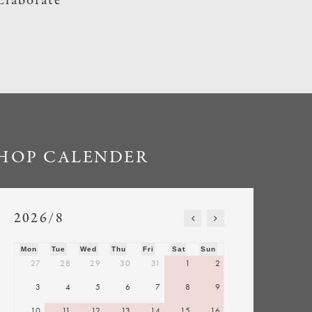
Elaborate
HOP CALENDER
2026/8
Mon
Tue
Wed
Thu
Fri
Sat
Sun
27
28
29
30
31
1
2
3
4
5
6
7
8
9
10
11
12
13
14
15
16