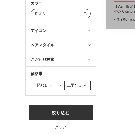
カラー
【Web限定】
4℃×Compl
指定なし
ュシュ(ベー
8,800
¥
(税込
アイコン
ヘアスタイル
こだわり検索
価格帯
～
絞り込む
クリア