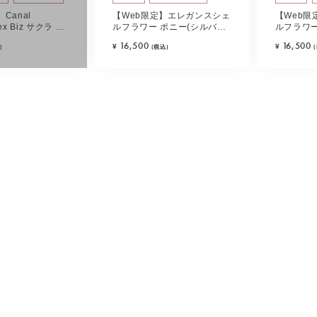
Canal
【Web限定】エレガンスシェ
【Web
ex Biz サクラ シ
ルフラワー ポニー(シルバー
ルフラワー
ジュ)
カラー)
カラー)
16,500
16,500
¥
¥
)
(税込)