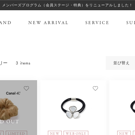
メンバーズプログラム（会員ステージ・特典）をリニューアルしました！
AND
NEW ARRIVAL
SERVICE
SU
3 items
リー
並び替え
LD OUT
Y
LIMITED
NEW
WEB ONLY
NEW