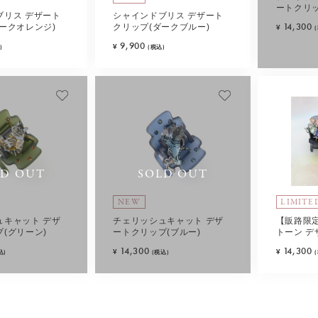
ートクリッ
ブリス デザート
シャインドブリス デザート
14,300
ークオレンジ)
クリップ(ダークブルー)
¥
9,900
¥
)
(税込)
LD OUT
SOLD OUT
NEW
LIMITE
ュキャット デザ
チェリッシュキャット デザ
【販路限
(グリーン)
ートクリップ(ブルー)
トーン デ
セット(マ
14,300
14,300
¥
¥
込)
(税込)