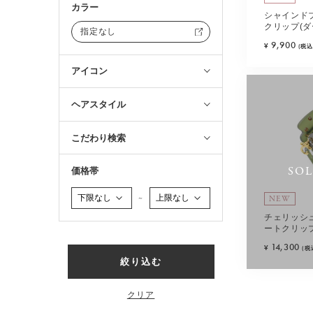
カラー
シャインド
クリップ(ダ
指定なし
9,900
¥
(税込
アイコン
ヘアスタイル
こだわり検索
SO
価格帯
NEW
～
チェリッシ
ートクリップ
14,300
¥
(税
絞り込む
クリア