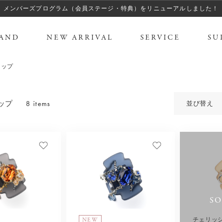
メンバーズプログラム（会員ステージ・特典）をリニューアルしました！
AND
NEW ARRIVAL
SERVICE
SU
リップ
8 items
ップ
並び替え
SO
NEW
チェリッ