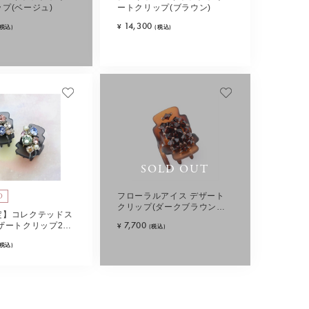
プ(ベージュ)
ートクリップ(ブラウン)
14,300
¥
(税込)
(税込)
SOLD OUT
D
フローラルアイス デザート
クリップ(ダークブラウンミ
定】コレクテッドス
ックス)
7,700
ザートクリップ2個
¥
(税込)
ルチカラー)
(税込)