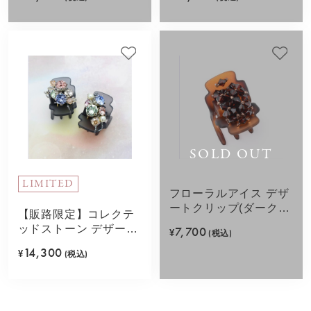
SOLD OUT
LIMITED
フローラルアイス デザ
ートクリップ(ダークブ
【販路限定】コレクテ
ラウンミックス)
ッドストーン デザート
7,700
¥
(税込)
クリップ2個セット(マ
14,300
¥
(税込)
ルチカラー)