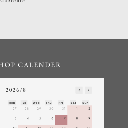
Elaborate
HOP CALENDER
2026/8
Mon
Tue
Wed
Thu
Fri
Sat
Sun
27
28
29
30
31
1
2
3
4
5
6
7
8
9