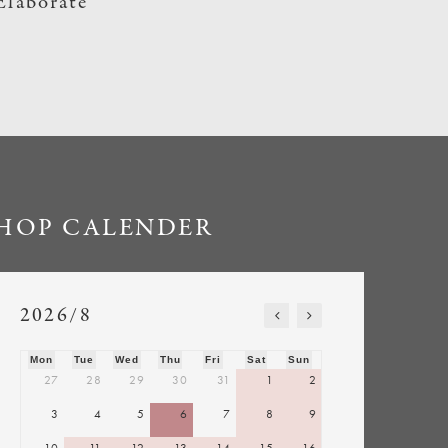
Elaborate
HOP CALENDER
2026/8
Mon
Tue
Wed
Thu
Fri
Sat
Sun
27
28
29
30
31
1
2
3
4
5
6
7
8
9