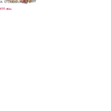
K STOLE(CORAL)
400
(税込)