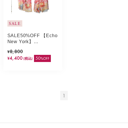
SALE
SALE50%OFF 【Echo
New York】
PATCHWORK
8,800
¥
STOLE(CORAL)
4,400
50
%OFF
¥
(税込)
1