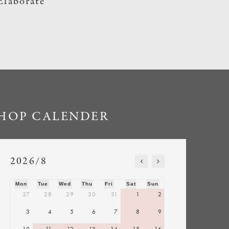
Elaborate
HOP CALENDER
2026/8
Mon
Tue
Wed
Thu
Fri
Sat
Sun
27
28
29
30
31
1
2
3
4
5
6
7
8
9