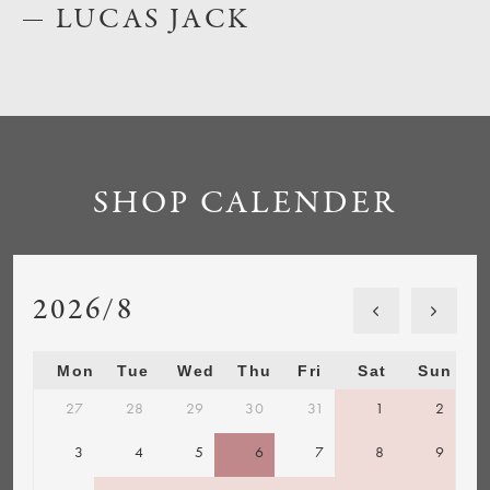
LUCAS JACK
SHOP CALENDER
2026/8
Mon
Tue
Wed
Thu
Fri
Sat
Sun
27
28
29
30
31
1
2
3
4
5
6
7
8
9