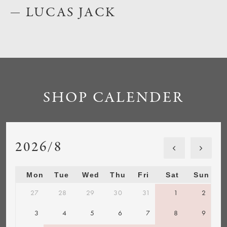
LUCAS JACK
SHOP CALENDER
2026/8
Mon
Tue
Wed
Thu
Fri
Sat
Sun
27
28
29
30
31
1
2
3
4
5
6
7
8
9