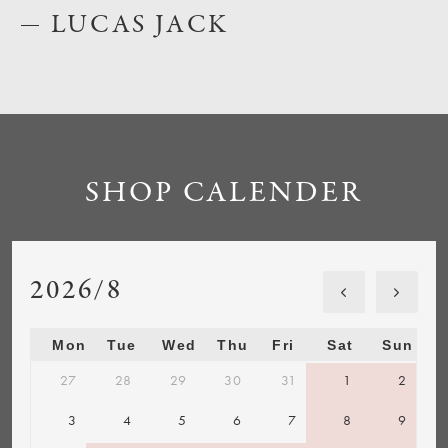
LUCAS JACK
SHOP CALENDER
2026/8
Mon
Tue
Wed
Thu
Fri
Sat
Sun
27
28
29
30
31
1
2
3
4
5
6
7
8
9